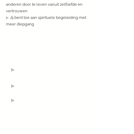
anderen door te leven vanuit zelfliefde en
vertrouwen
▶︎
Jij bent toe aan spirituele begeleiding met
meer diepgang
VRAAG JEZELF EENS AF....
▶︎
Zou je meer van het leven willen
kunnen genieten
?
▶︎
Ben je blij met wie je bent, hoe je
denkt en je voelt?
▶︎
Hoeveel is het je waard om je
beter te voelen?