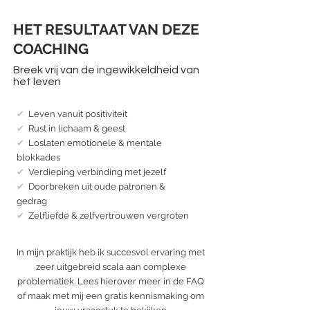
HET RESULTAAT VAN DEZE
COACHING
Breek vrij van de ingewikkeldheid van
het leven
✔︎
Leven vanuit positiviteit
✔︎
Rust in lichaam & geest
✔︎
Loslaten emotionele & mentale
blokkades
✔︎
Verdieping verbinding met jezelf
✔︎
Doorbreken uit oude patronen &
gedrag
✔︎
Zelfliefde & zelfvertrouwen vergroten
In mijn praktijk heb ik succesvol ervaring met
zeer uitgebreid scala aan complexe
problematiek. Lees hierover meer in de FAQ
of maak met mij een gratis kennismaking om