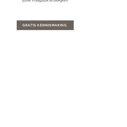
jouw vraagstuk te bekijken
GRATIS KENNISMAKING
TRANSFORMATIE
COACHING
Inhoud Therapie traject | Altijd
maatwerk
► 1st sessie: Losse deep dive coaching
Lokaliseren kern van je problemen &
eventueel gelijk helen
► Weekly, Bi-weekly of maandelijke
coaching