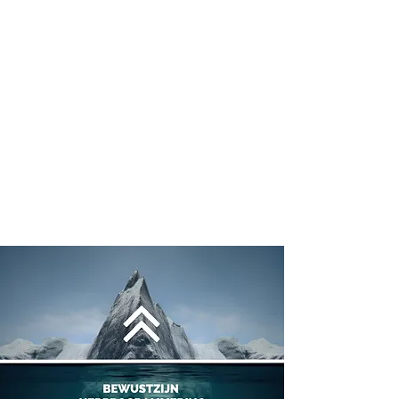
► Telefonische ondersteuning & contact
► Maatwerk oefeningen persoonlijke
problematiek
► Zelfregie & bewustzijn technieken leren
► Energetische healing of afstand
► Overzicht innerlijke blokkades &
onbalans
► Zelfontwikkeling e-book voor
bewustzijn transformatie​​​​