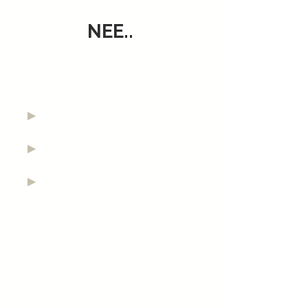
NEE..
GUN HET JEZELF DAN OM...
▶︎
De beste versie van jezelf te kunnen
zijn!
▶︎
Los te breken van je verleden & uit
de negativiteit.
▶︎
Vanuit innerlijke kracht, rust & geluk
te leven