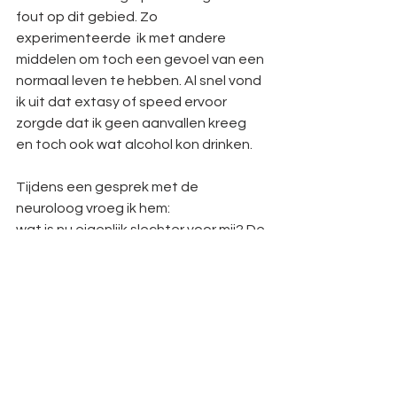
fout op dit gebied. Zo 
experimenteerde  ik met andere 
middelen om toch een gevoel van een 
normaal leven te hebben. Al snel vond 
ik uit dat extasy of speed ervoor 
zorgde dat ik geen aanvallen kreeg 
en toch ook wat alcohol kon drinken. 
Tijdens een gesprek met de 
neuroloog vroeg ik hem: 
wat is nu eigenlijk slechter voor mij? De 
illegale drugs of de legale medicatie? 
Zijn antwoord was duidelijk, het is 
allemaal troep. Met deze aandoening 
met je roeien met de riemen die je 
hebt en kijken wat voor jou werkt. De 
medicatie die ik gebruikte was 