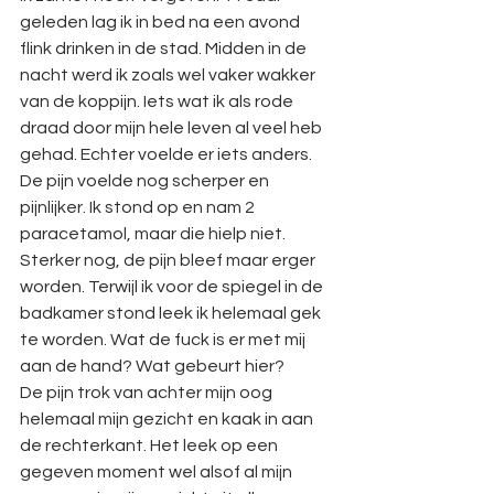
geleden lag ik in bed na een avond 
flink drinken in de stad. Midden in de 
nacht werd ik zoals wel vaker wakker 
van de koppijn. Iets wat ik als rode 
draad door mijn hele leven al veel heb 
gehad. Echter voelde er iets anders. 
De pijn voelde nog scherper en 
pijnlijker. Ik stond op en nam 2 
paracetamol, maar die hielp niet. 
Sterker nog, de pijn bleef maar erger 
worden. Terwijl ik voor de spiegel in de 
badkamer stond leek ik helemaal gek 
te worden. Wat de fuck is er met mij 
aan de hand? Wat gebeurt hier?
De pijn trok van achter mijn oog 
helemaal mijn gezicht en kaak in aan 
de rechterkant. Het leek op een 
gegeven moment wel alsof al mijn 