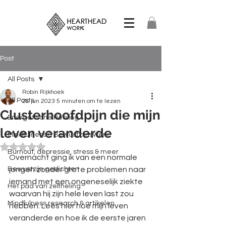
Post
All Posts
Robin Rijkhoek
All Posts
28 jun 2023
5 minuten om te lezen
Clusterhoofdpijn die mijn
Energetische Healing
leven veranderde
Mindfulness & Bewustzijnswerk
Beoordeeld met NaN uit 5 sterren.
Burnout, depressie, stress & meer
Overnacht ging ik van een normale 
Bewustzijn gedichten
jongen zonder grote problemen naar 
iemand met een ongeneselijk ziekte 
Het pad van zelfheling
waarvan hij zijn hele leven last zou 
Mindfulness research & artikelen
hebben. Lees hier hoe mijn leven 
veranderde en hoe ik de eerste jaren 