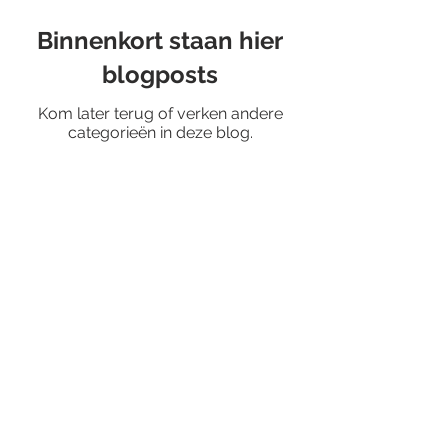
Binnenkort staan hier
blogposts
Kom later terug of verken andere
categorieën in deze blog.
ADRES
Tappersweg 14-51, Haarlem
(gratis parkeren voor de deur)
CONTACT
Hello@heartheadwork,.com
+31 6 45 43 4446