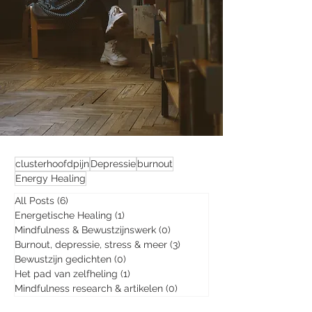
clusterhoofdpijn
Depressie
burnout
Energy Healing
All Posts
(6)
6 posts
Energetische Healing
(1)
1 post
Mindfulness & Bewustzijnswerk
(0)
0 posts
Burnout, depressie, stress & meer
(3)
3 posts
Bewustzijn gedichten
(0)
0 posts
Het pad van zelfheling
(1)
1 post
Mindfulness research & artikelen
(0)
0 posts