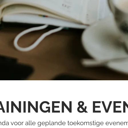
AININGEN & EVE
nda voor alle geplande toekomstige evenem