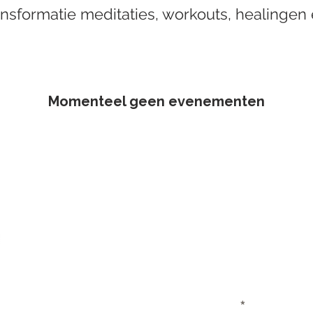
ansformatie meditaties, workouts, healingen
Momenteel geen evenementen
WIL JE OP D
Schrijf je in voor d
Voornaam *