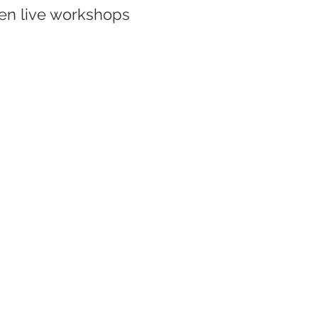
 en live workshops
E HOOGTE BLIJVEN?
e nieuwsbrief!
Achternaam