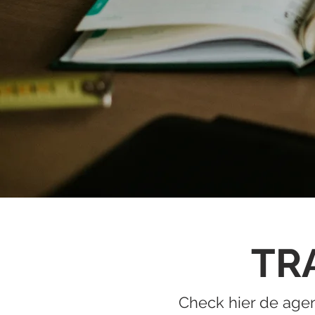
TR
Check hier de age