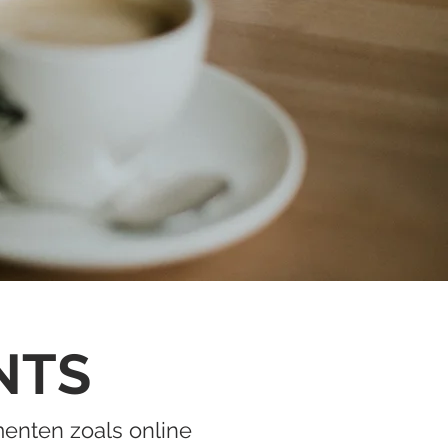
NTS
enten zoals online